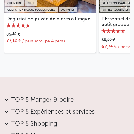
CULINAIRE
BIÈRE
SÉLECTION AVANTGARD
QUE FAIRE À PRAGUE SOUS LA PLUIE ?
ACTIVITÉS
VISITES RÉGULIÈRES EN
Dégustation privée de bières à Prague
L’Essentiel de
petit groupe
70
85,
€
80
69,
€
12
77,
€
/ pers. (groupe 4 pers.)
74
62,
€
/ perso
TOP 5 Manger & boire
TOP 5 Expériences et services
TOP 5 Shopping