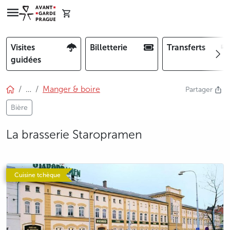
Visites
Billetterie
Transferts
guidées
…
Manger & boire
Partager
Bière
La brasserie Staropramen
Cuisine tchèque