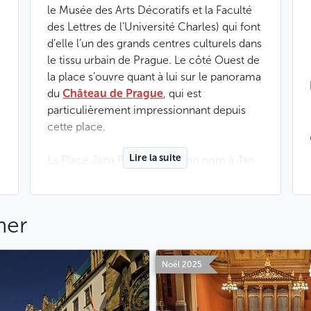
le Musée des Arts Décoratifs et la Faculté
des Lettres de l’Université Charles) qui font
d’elle l’un des grands centres culturels dans
le tissu urbain de Prague. Le côté Ouest de
la place s’ouvre quant à lui sur le panorama
du
Château de Prague
, qui est
particulièrement impressionnant depuis
cette place.
Lire la suite
La Place Jana Palacha doit son nom à Jan
Palach, un étudiant de la Faculté des
Lettres qui s’est immolé en janvier 1969
afin de protester contre l’occupation de la
mer
Tchécoslovaquie par les troupes
soviétiques après le Printemps de Prague
en 1968. Dans la partie Sud de la place se
Noël 2025
dressent deux sculptures de John Hejduk
intitulées respectivement « La maison du
suicidé » et « La maison de la mère du