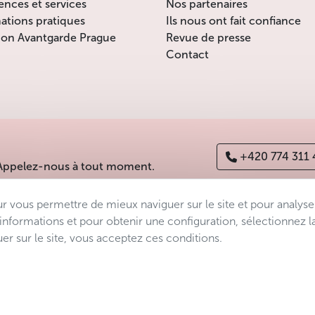
ences et services
Nos partenaires
ations pratiques
Ils nous ont fait confiance
ion Avantgarde Prague
Revue de presse
Contact
+420 774 311
 Appelez-nous à tout moment.
ur vous permettre de mieux naviguer sur le site et pour analyse
es
Déclaration d’accessibilité
Manage consent
Sitemap
’informations et pour obtenir une configuration, sélectionnez l
er sur le site, vous acceptez ces conditions.
s.r.o.