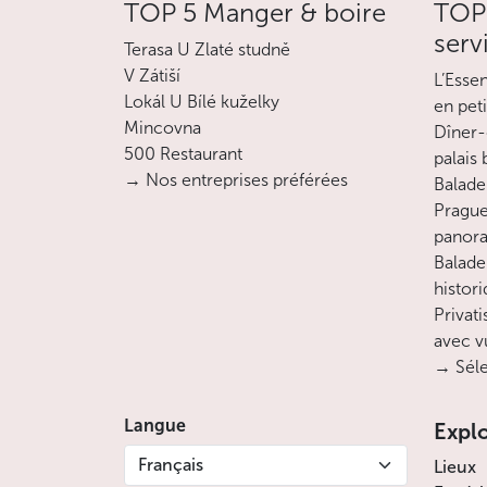
TOP 5 Manger & boire
TOP 
serv
Terasa U Zlaté studně
V Zátiší
L’Esse
Lokál U Bílé kuželky
en pet
Mincovna
Dîner-
500 Restaurant
palais
→ Nos entreprises préférées
Balade 
Prague
panora
Balade
histor
Privati
avec v
→ Séle
Langue
Expl
Français
Lieux