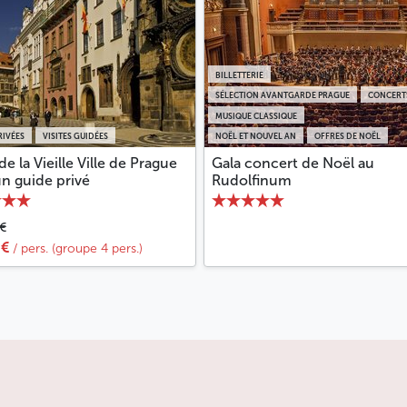
suicidé », qui évoquent l’acte à la fois
courageux et tragique de Jan Palach.
BILLETTERIE
Paradoxe de l’Histoire, l’ancien nom de la
SÉLECTION AVANTGARDE PRAGUE
CONCERT
place, « Place de l’Armée rouge »,
MUSIQUE CLASSIQUE
renvoyait à l’arrivée des troupes
RIVÉES
VISITES GUIDÉES
NOËL ET NOUVEL AN
OFFRES DE NOËL
soviétiques en 1945, mais dans de toutes
 de la Vieille Ville de Prague
Gala concert de Noël au
autres circonstances. En effet, c’est bien
n guide privé
Rudolfinum
l’Armée rouge qui aida Prague à se libérer
de l’occupant nazi. Et ce nom avait toute
€
une dimension symbolique, car certains
€
/ pers. (groupe 4 pers.)
soldats soviétiques furent provisoirement
inhumés sur la place pendant les combats.
Mais l’intervention soviétique menée en
1968 au nom d’une « entraide fraternelle »
n’avait, elle, jamais été désirée, et elle mit
un terme à toute tentative de
démocratisation de la société