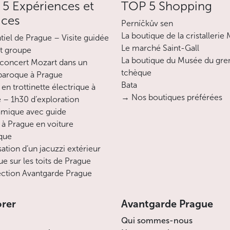
5 Expériences et
tchécoslovaque. Elle fit également perdre
TOP 5 Shopping
définitivement à l’Armée rouge tout le
ices
Perníčkův sen
crédit qu’elle avait gagné aux yeux de la
La boutique de la cristallerie
ntiel de Prague – Visite guidée
nation tchèque lors de la libération.
Le marché Saint-Gall
it groupe
La boutique du Musée du gre
concert Mozart dans un
Moins
tchèque
 baroque à Prague
Bata
en trottinette électrique à
→ Nos boutiques préférées
 – 1h30 d’exploration
mique avec guide
 à Prague en voiture
ique
sation d’un jacuzzi extérieur
ue sur les toits de Prague
ction Avantgarde Prague
orer
Avantgarde Prague
Qui sommes-nous