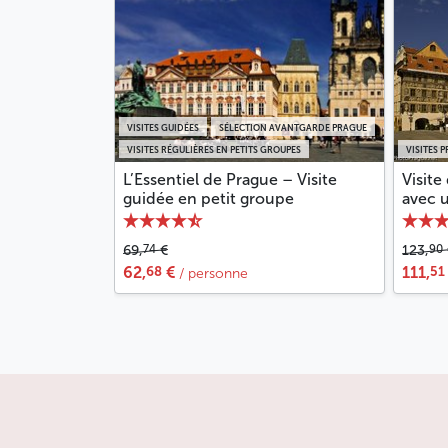
VISITES GUIDÉES
SÉLECTION AVANTGARDE PRAGUE
VISITES RÉGULIÈRES EN PETITS GROUPES
VISITES P
L’Essentiel de Prague – Visite
Visite
guidée en petit groupe
avec u
74
90
69,
€
123,
68
51
62,
€
111,
/ personne