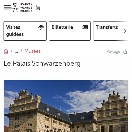
Visites
Billetterie
Transferts
guidées
…
Musées
Partager
Le Palais Schwarzenberg
photo 5
photo 6
photo 7