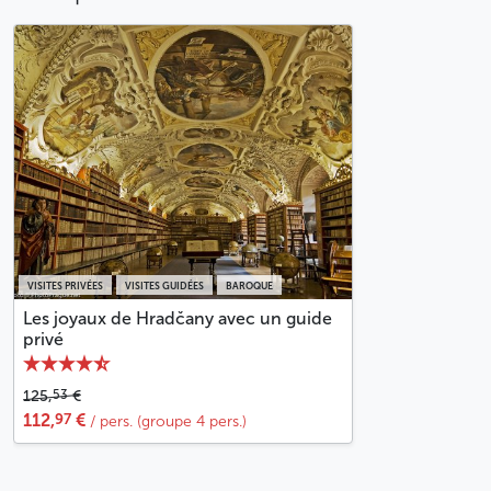
VISITES PRIVÉES
VISITES GUIDÉES
BAROQUE
Les joyaux de Hradčany avec un guide
privé
53
125,
€
97
112,
€
/ pers. (groupe 4 pers.)