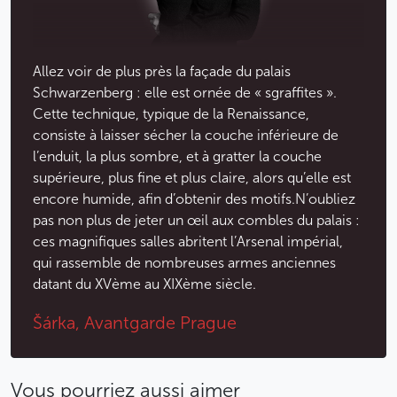
spectaculaire du premier répondent à la sobriété, au
réalisme et à la puissance des modelés du second.
Une superbe (re)découverte...
Allez voir de plus près la façade du palais
Schwarzenberg : elle est ornée de « sgraffites ».
Moins
Cette technique, typique de la Renaissance,
consiste à laisser sécher la couche inférieure de
l’enduit, la plus sombre, et à gratter la couche
supérieure, plus fine et plus claire, alors qu’elle est
encore humide, afin d’obtenir des motifs.N’oubliez
pas non plus de jeter un œil aux combles du palais :
ces magnifiques salles abritent l’Arsenal impérial,
qui rassemble de nombreuses armes anciennes
datant du XVème au XIXème siècle.
Šárka, Avantgarde Prague
Vous pourriez aussi aimer