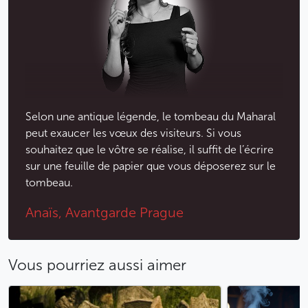
en 1601)
l’érudit humaniste David Gans, à la fois historien,
mathématicien et astronome (mort en 1613)
l’érudit et historien Joseph Solomon Delmedigo
(mort en 1655)
le rabbin David Oppenheim, collectionneur de
manuscrits et ouvrages juifs anciens (mort en
Selon une antique légende, le tombeau du Maharal
1736)
peut exaucer les vœux des visiteurs. Si vous
souhaitez que le vôtre se réalise, il suffit de l’écrire
L’Ancien cimetière juif fait partie du
Musée juif de
sur une feuille de papier que vous déposerez sur le
Prague
, accessible par un billet groupé avec les
tombeau.
différentes synagogues du quartier y compris la
Synagogue Vieille-Nouvelle
.
Anaïs, Avantgarde Prague
On y entre aujourd’hui par la
Synagogue Pinkas
(où se
trouve un mémorial de l’Holocauste) et on en ressort
Vous pourriez aussi aimer
entre la
Synagogue Klausen
et la
Salle de cérémonie
.
Pour
découvrir avec un guide francophone