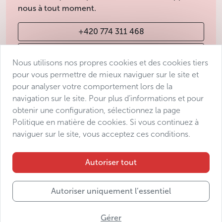
nous à tout moment.
+420 774 311 468
info@avantgarde-prague.cz
Nous utilisons nos propres cookies et des cookies tiers
pour vous permettre de mieux naviguer sur le site et
pour analyser votre comportement lors de la
Conditions de vente
navigation sur le site. Pour plus d’informations et pour
Protection des données
obtenir une configuration, sélectionnez la page
Déclaration d’accessibilité
Politique en matière de cookies. Si vous continuez à
naviguer sur le site, vous acceptez ces conditions.
Manage consent
Sitemap
Autoriser tout
Autoriser uniquement l’essentiel
© 2025 Avantgarde Prague DMC s.r.o.
Gérer