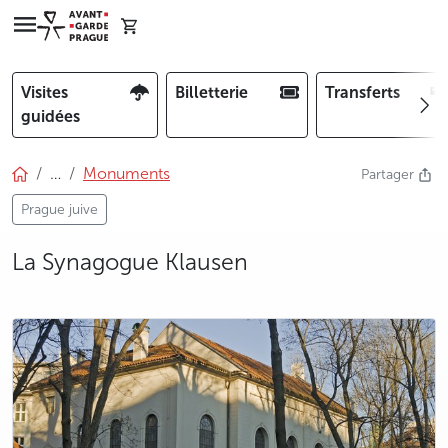
Visites
Billetterie
Transferts
guidées
…
Monuments
Partager
Prague juive
La Synagogue Klausen
photo 5
photo 6
photo 7
photo 8