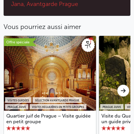
Jana, Avantgarde Prague
Vous pourriez aussi aimer
Offre spéciale
VISITES GUIDÉES
SÉLECTION AVANTGARDE PRAGUE
PRAGUE JUIVE
VISITES RÉGULIÈRES EN PETITS GROUPES
PRAGUE JUIVE
VISIT
Quartier juif de Prague – Visite guidée
Visite du Quart
en petit groupe
un guide privé