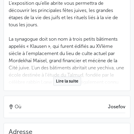
L'exposition qu’elle abrite vous permettra de
découvrir les principales fêtes juives, les grandes
étapes de la vie des juifs et les rituels liés à la vie de
tous les jours.
La synagogue doit son nom à trois petits bâtiments
appelés « Klausen », qui furent édifiés au XVIème
siècle à l'emplacement du lieu de culte actuel par
Mordekhaï Maisel, grand financier et mécène de la
Cité juive. L'un des bâtiments abritait une yechiva, une
école destinée à l'étude du Talmud, fondée par le
Lire la suite
célèbre rabbin Lœw ben Bezalel, également connu
sous le nom de rabbi Lœw ou Maharal. Détruits en
1689 lors d'un grand incendie qui devait ravager une
bonne partie du ghetto et de la Vieille Ville, les
Où
Josefov
Klausen furent remplacés en 1694 par la synagogue
actuelle. Elle a été construite dans un style
baroque
précoce, qu’elle a conservé jusqu’à aujourd’hui.
Adresse