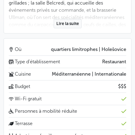
grillades ; la salle Belcredi, qui accueille des
événements privés sur commande, et la brasserie
Ullman, où l’on sert des spécialités méditerranéennes
Lire la suite
comme du carpaccio de thon aux œufs de cailles, des
coquilles Saint-Jacques ou encore du confit de lapin
dans une sauce aux girolles. Un terrain de pétanque
pouvant accueillir une cinquantaine de joueurs jouxte
Où
quartiers limitrophes | Holešovice
la terrasse du restaurant. En vous y prenant un peu à
l’avance, vous pourrez commander un barbecue pour
Type d’établissement
Restaurant
agrémenter votre tournoi.
Cuisine
Méditerranéenne | Internationale
Moins
Budget
$$$
Wi-Fi gratuit
Personnes à mobilité réduite
Terrasse