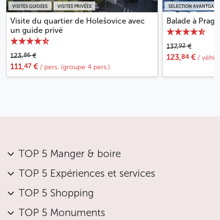
VISITES GUIDÉES
VISITES PRIVÉES
SÉLECTION AVANTGARD
Visite du quartier de Holešovice avec
Balade à Pragu
un guide privé
92
137,
€
86
123,
€
84
123,
€
/ véhic
47
111,
€
/ pers. (groupe 4 pers.)
TOP 5 Manger & boire
TOP 5 Expériences et services
TOP 5 Shopping
TOP 5 Monuments