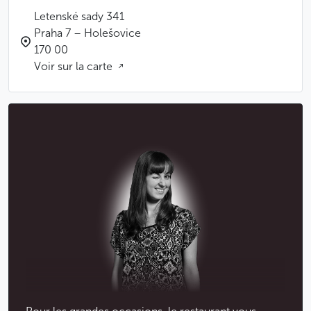
Letenské sady 341
Praha 7 – Holešovice
170 00
Voir sur la carte