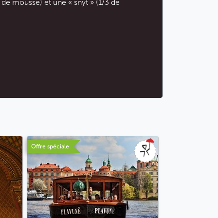
r de mousse) et une « šnyt » (1/3 de
Offre spéciale