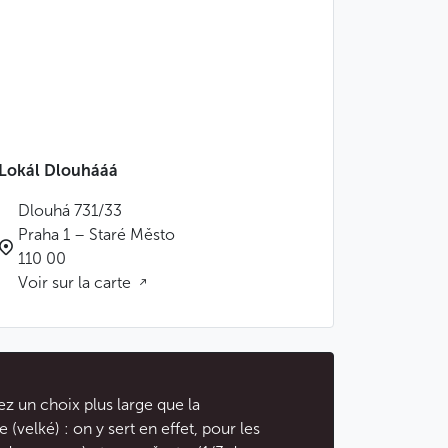
Lokál Dlouhááá
Dlouhá 731/33
Praha 1 – Staré Město
110 00
Voir sur la carte
ez un choix plus large que la
 (velké) : on y sert en effet, pour les