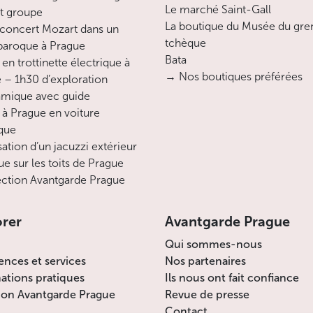
Le marché Saint-Gall
it groupe
La boutique du Musée du gre
concert Mozart dans un
tchèque
 baroque à Prague
Bata
en trottinette électrique à
→ Nos boutiques préférées
 – 1h30 d’exploration
mique avec guide
 à Prague en voiture
ique
sation d’un jacuzzi extérieur
ue sur les toits de Prague
ction Avantgarde Prague
orer
Avantgarde Prague
Qui sommes-nous
ences et services
Nos partenaires
ations pratiques
Ils nous ont fait confiance
ion Avantgarde Prague
Revue de presse
Contact