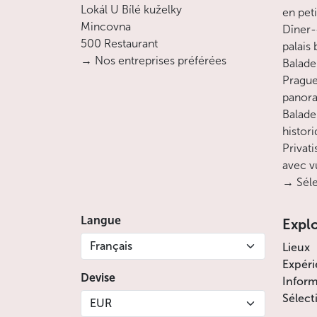
Lokál U Bílé kuželky
en pet
Mincovna
Dîner-
500 Restaurant
palais
→ Nos entreprises préférées
Balade 
Prague
panora
Balade
histor
Privati
avec v
→ Séle
Langue
Expl
Français
Lieux
Expéri
Devise
Inform
Sélect
EUR