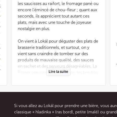
les saucisses au raifort, le fromage pané ou
$
encore l’émincé de chou-fleur ; quant aux
seconds, ils apprécient tout autant ces
plats, mais avec une touche de joyeuse
nostalgie en plus.
On vient à Lokál pour déguster des plats de
brasserie traditionnels, et surtout, on y
vient sans craindre de tomber sur des
produits de mauvaise qualité, des sauces
en sachet et des serveurs désagréables. La
Lire la suite
Pilsner pression est excellente, les knedlíky
sont bien gonflés et tout dorés, le goulash
à la hongroise fleure bon le paprika et la
sauce n’est pas épaissie à la farine.
Étant donné que le menu change
Si vous allez au Lokál pour prendre une bière, vous aur
régulièrement, vous aurez peut-être la
classique « hladinka » (ras bord), petite (malé) ou grande
chance de déguster une viande en sauce à