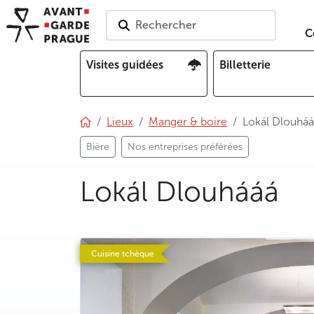
Rechercher
C
Visites guidées
Billetterie
Lieux
Manger & boire
Lokál Dlouhá
Bière
Nos entreprises préférées
Lokál Dlouhááá
photo 5
Cuisine tchèque