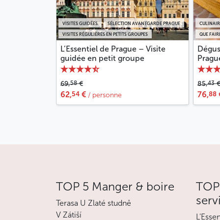
VISITES GUIDÉES
SÉLECTION AVANTGARDE PRAGUE
CULINAIR
VISITES RÉGULIÈRES EN PETITS GROUPES
QUE FAIR
L’Essentiel de Prague – Visite
Dégust
guidée en petit groupe
Pragu
58
43
69,
€
85,
54
88
62,
€
76,
/ personne
TOP 5 Manger & boire
TOP 
serv
Terasa U Zlaté studně
V Zátiší
L’Esse