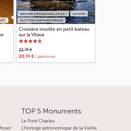
QUE FAIRE À PRAGUE SOUS LA PLUIE ?
ACTIVITÉS
ERTS
SÉLECTION AVANTGARDE PRAGUE
Croisière insolite en petit bateau
ue
sur la Vltava
78
22,
€
50
20,
€
/ personne
TOP 5 Monuments
Le Pont Charles
 Moser
L’horloge astronomique de la Vieille