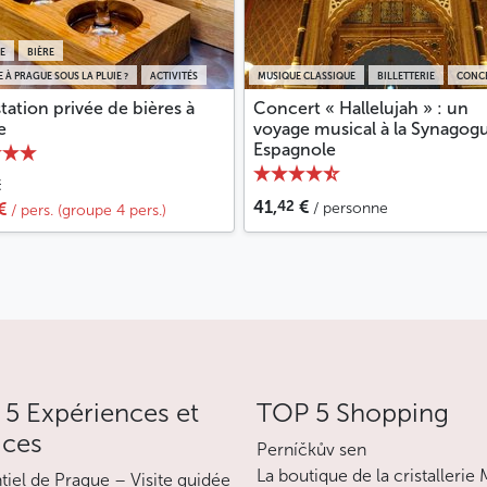
E
BIÈRE
E À PRAGUE SOUS LA PLUIE ?
ACTIVITÉS
MUSIQUE CLASSIQUE
BILLETTERIE
CONC
ation privée de bières à
Concert « Hallelujah » : un
e
voyage musical à la Synagog
Espagnole
€
42
41,
€
€
/ personne
/ pers. (groupe 4 pers.)
5 Expériences et
TOP 5 Shopping
ices
Perníčkův sen
La boutique de la cristallerie
ntiel de Prague – Visite guidée