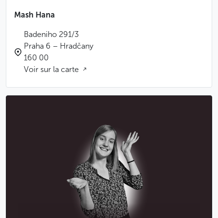
Mash Hana
Badeniho 291/3
Praha 6 – Hradčany
160 00
Voir sur la carte