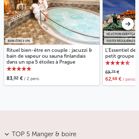
SÉLECTION AVANTGARD
BIEN-ÊTRE & SPA
VISITES RÉGULIÈRES EN
Rituel bien-être en couple : jacuzzi &
L’Essentiel de
bain de vapeur ou sauna finlandais
petit groupe
dans un spa 5 étoiles à Prague
74
69,
€
02
83,
€
68
/ 2 pers.
62,
€
/ perso
TOP 5 Manger & boire