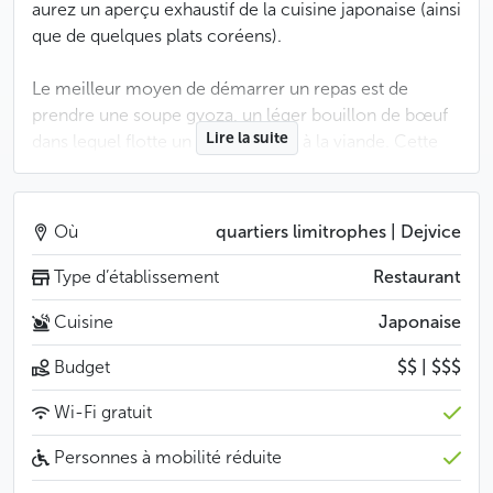
aurez un aperçu exhaustif de la cuisine japonaise (ainsi
que de quelques plats coréens).
Le meilleur moyen de démarrer un repas est de
prendre une soupe gyoza, un léger bouillon de bœuf
Lire la suite
dans lequel flotte un ravioli fourré à la viande. Cette
soupe a en commun avec les autres plats du Mash
Hana un usage réduit d’épices au goût prononcé, ce
qui fait ressortir la saveur première des ingrédients, un
Où
quartiers limitrophes | Dejvice
des principes fondamentaux de la cuisine japonaise.
Enfin, vous pourrez ici faire ce que font les Japonais
Type d’établissement
Restaurant
dans leur pays : laisser le cuisinier choisir pour vous.
Cuisine
Japonaise
C’est d’ailleurs un excellent moyen de découvrir ce
que le Mash Hana a de meilleur à vous offrir.
Budget
$$ | $$$
Moins
Wi-Fi gratuit
Personnes à mobilité réduite