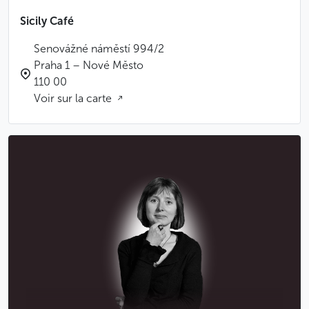
Sicily Café
Senovážné náměstí 994/2
Praha 1 – Nové Město
110 00
Voir sur la carte