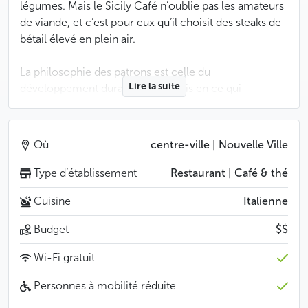
légumes. Mais le Sicily Café n’oublie pas les amateurs
de viande, et c’est pour eux qu’il choisit des steaks de
bétail élevé en plein air.
La philosophie des patrons est celle du
Lire la suite
développement durable, y compris en ce qui
concerne le traitement des emballages et des
déchets : on ne saurait trop recommander le Sicily
Café à tous ceux pour qui éthique et écologie sont
Où
centre-ville | Nouvelle Ville
essentiels.
Type d’établissement
Restaurant | Café & thé
Moins
Cuisine
Italienne
Budget
$$
Wi-Fi gratuit
Personnes à mobilité réduite