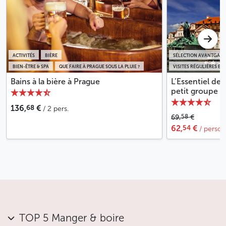
ACTIVITÉS
BIÈRE
SÉLECTION AVANTGARD
BIEN-ÊTRE & SPA
QUE FAIRE À PRAGUE SOUS LA PLUIE ?
VISITES RÉGULIÈRES EN
Bains à la bière à Prague
L’Essentiel de
petit groupe
68
136,
€
/ 2 pers.
58
69,
€
54
62,
€
/ perso
TOP 5 Manger & boire