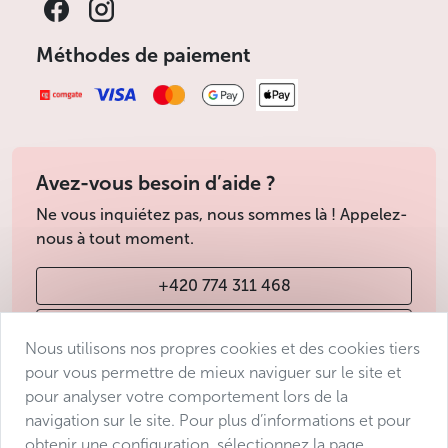
Méthodes de paiement
Avez-vous besoin d’aide ?
Ne vous inquiétez pas, nous sommes là ! Appelez-
nous à tout moment.
+420 774 311 468
info@avantgarde-prague.cz
Nous utilisons nos propres cookies et des cookies tiers
pour vous permettre de mieux naviguer sur le site et
pour analyser votre comportement lors de la
Conditions de vente
navigation sur le site. Pour plus d’informations et pour
Protection des données
obtenir une configuration, sélectionnez la page