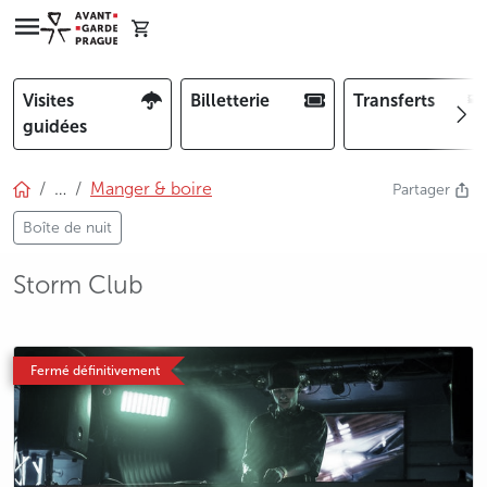
Visites
Billetterie
Transferts
guidées
…
Manger & boire
Partager
Boîte de nuit
Storm Club
photo 5
Fermé définitivement