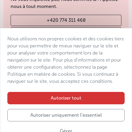
nous à tout moment.
+420 774 311 468
info@avantgarde-prague.cz
Nous utilisons nos propres cookies et des cookies tiers
pour vous permettre de mieux naviguer sur le site et
pour analyser votre comportement lors de la
Conditions de vente
navigation sur le site. Pour plus d’informations et pour
Protection des données
obtenir une configuration, sélectionnez la page
Déclaration d’accessibilité
Politique en matière de cookies. Si vous continuez à
naviguer sur le site, vous acceptez ces conditions.
Manage consent
Sitemap
Autoriser tout
Autoriser uniquement l’essentiel
© 2025 Avantgarde Prague DMC s.r.o.
Gérer