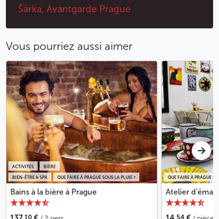
Šárka, Avantgarde Prague
Vous pourriez aussi aimer
ACTIVITÉS
BIÈRE
BIEN-ÊTRE & SPA
QUE FAIRE À PRAGUE SOUS LA PLUIE ?
QUE FAIRE À PRAGUE SOU
Bains à la bière à Prague
Atelier d'émail
10
54
137,
€
14,
€
/ 2 pers.
/ pièce