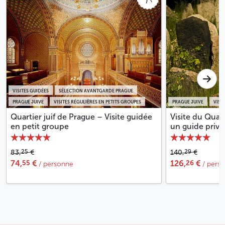
VISITES GUIDÉES
SÉLECTION AVANTGARDE PRAGUE
PRAGUE JUIVE
VISITES RÉGULIÈRES EN PETITS GROUPES
PRAGUE JUIVE
VISIT
Quartier juif de Prague – Visite guidée
Visite du Quart
en petit groupe
un guide privé
25
29
83,
€
140,
€
55
26
74,
€
126,
€
/ personne
/ pers.