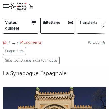
Visites
Billetterie
Transferts
guidées
…
Monuments
Partager
Prague juive
Sites touristiques incontournables
La Synagogue Espagnole
photo 5
photo 6
photo 7
photo 8
photo 9