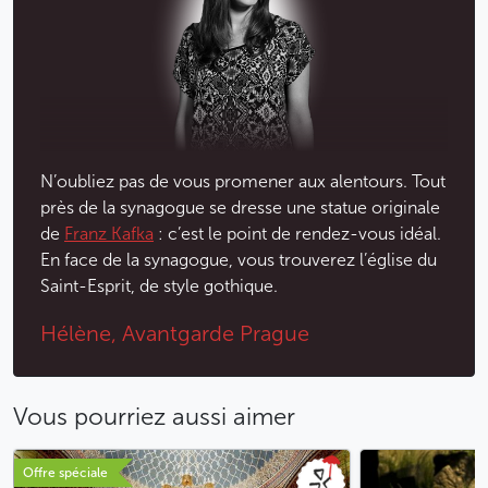
XVIIème au XXème siècles.
A l’extérieur de la synagogue se trouve le monument
de Franz Kafka. Près de la rue Dušní où
Franz Kafka
habitait, la statue s’érige à l'endroit exact où se situe la
frontière entre les districts pragois de la
Vieille Ville
et
du quartier juif.
N’oubliez pas de vous promener aux alentours. Tout
près de la synagogue se dresse une statue originale
Moins
de
Franz Kafka
: c’est le point de rendez-vous idéal.
En face de la synagogue, vous trouverez l’église du
Saint-Esprit, de style gothique.
Hélène, Avantgarde Prague
Vous pourriez aussi aimer
Offre spéciale