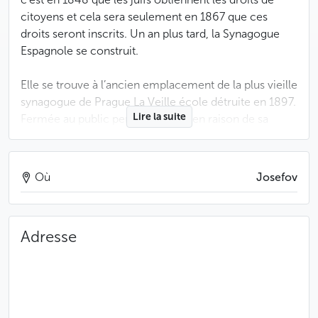
citoyens et cela sera seulement en 1867 que ces
droits seront inscrits. Un an plus tard, la Synagogue
Espagnole se construit.
Elle se trouve à l’ancien emplacement de la plus vieille
synagogue de Prague La Veille école détruite en 1897.
Lire la suite
Fermée au public pendant 20 ans en raison de sa
reconstruction, elle a rouvert ses portes en 1998 pour
son 130ème anniversaire.
Où
Josefov
Œuvre des architectes Vojtěch Ignác Ullman et Josef
Niklas, la synagogue est constituée d’une pièce
centrale de forme carrée surmontée d’une coupole.
Adresse
De trois côtés, des galeries s’ouvrent sur la nef
principale.
La plus grande synagogue de Prague tranche
réellement vis à vis des autres synagogues du quartier