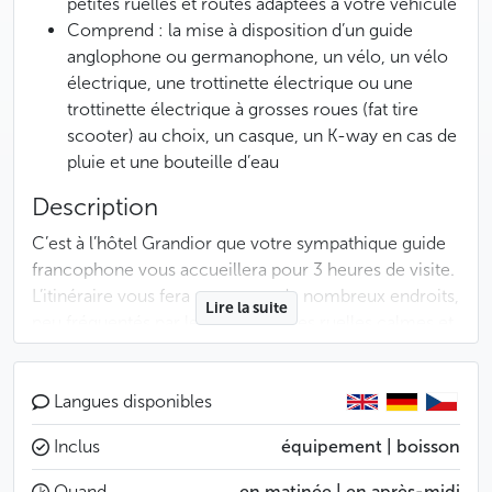
petites ruelles et routes adaptées à votre véhicule
Comprend : la mise à disposition d’un guide
anglophone ou germanophone, un vélo, un vélo
électrique, une trottinette électrique ou une
trottinette électrique à grosses roues (fat tire
scooter) au choix, un casque, un K-way en cas de
pluie et une bouteille d’eau
Description
C’est à l’hôtel Grandior que votre sympathique guide
francophone vous accueillera pour 3 heures de visite.
L’itinéraire vous fera passer par de nombreux endroits,
Lire la suite
peu fréquentés par les touristes : les ruelles calmes et
pittoresques du quartier du Château et de Malá Strana,
le Monastère de Strahov… Une petite pause, non
comprise dans le prix de la visite, vous permettra de
Langues disponibles
vous rafraîchir, ou de vous réchauffer, tout en
Inclus
équipement | boisson
discutant avec votre guide.
Quand
en matinée | en après-midi