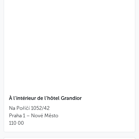
Au départ de la visite, il vous sera demandé de
signer un contrat attestant que tout incident
advenu lors de la visite relève de votre entière
responsabilité
Aucune caution ne vous sera demandée au
départ de la visite
Les trottinettes électriques à grosses roues sont
accessibles à partir de 15 ans, pour les personnes
mesurant plus d’1m50
Les trottinettes électriques sont accessibles pour
les personnes mesurant plus d’1m50
Les vélos électriques sont accessibles pour les
enfants de plus de 10 ans
À l’intérieur de l’hôtel Grandior
Moins
Na Poříčí 1052/42
Praha 1 – Nové Město
110 00