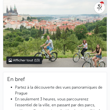
photo 5
photo 6
photo 7
photo 8
photo 9
photo 10
photo 11
photo 12
photo 13
Afficher tout
(13)
En bref
Partez à la découverte des vues panoramiques de
Prague
En seulement 3 heures, vous parcourerez
l’essentiel de la ville, en passant par des parcs,