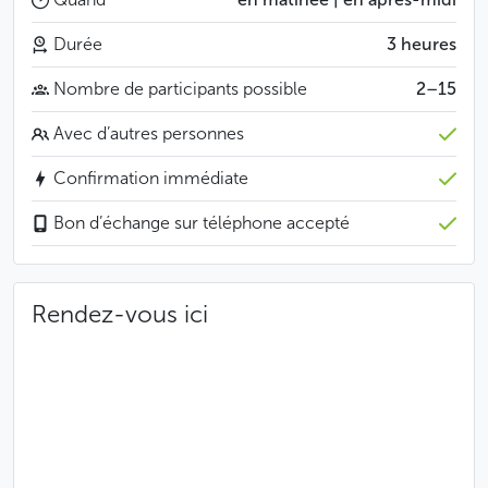
Du parc de Letná à la colline de Petřín et ses vergers,
vous profiterez aussi de très belles vues
Durée
3 heures
panoramiques sur la ville aux cent clochers et pourrez
Nombre de participants possible
2–15
vous arrêter autant de fois que vous le souhaitez pour
prendre des photos.
Avec d’autres personnes
Bon à savoir
Confirmation immédiate
Départ à 10h00 et 14h00
Bon d’échange sur téléphone accepté
Merci de choisir le même type de véhicule pour
tous les participants d’une même réservation ;
seules les trottinettes électriques et les
Rendez-vous ici
trottinettes électriques à grosses roues (fat tire
scooters) peuvent être combinés
Si vous souhaitez déposer vos affaires
personnelles, une consigne de sacs et bagages
est à votre disposition
Un briefing sur la manipulation du véhicule choisi
est prévu au départ de la visite